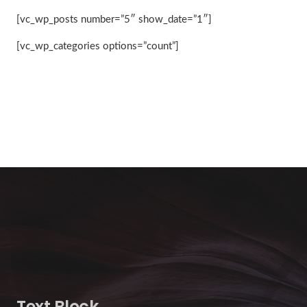
[vc_wp_posts number=”5″ show_date=”1″]
[vc_wp_categories options=”count”]
Text Block