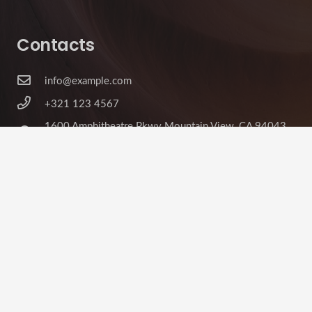
Contacts
info@example.com
+321 123 4567
1600 Amphitheatre Pkwy Mountain View, CA 94043,
United States