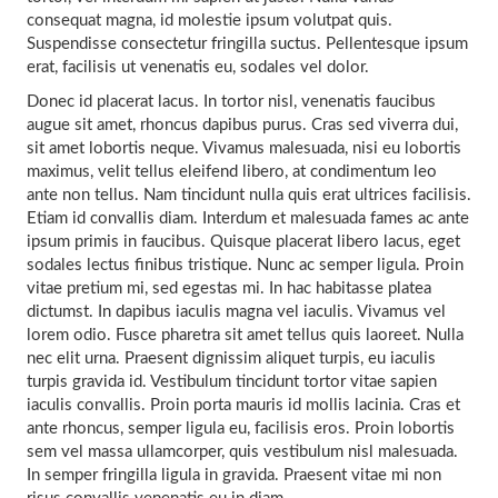
consequat magna, id molestie ipsum volutpat quis.
Suspendisse consectetur fringilla suctus. Pellentesque ipsum
erat, facilisis ut venenatis eu, sodales vel dolor.
Donec id placerat lacus. In tortor nisl, venenatis faucibus
augue sit amet, rhoncus dapibus purus. Cras sed viverra dui,
sit amet lobortis neque. Vivamus malesuada, nisi eu lobortis
maximus, velit tellus eleifend libero, at condimentum leo
ante non tellus. Nam tincidunt nulla quis erat ultrices facilisis.
Etiam id convallis diam. Interdum et malesuada fames ac ante
ipsum primis in faucibus. Quisque placerat libero lacus, eget
sodales lectus finibus tristique. Nunc ac semper ligula. Proin
vitae pretium mi, sed egestas mi. In hac habitasse platea
dictumst. In dapibus iaculis magna vel iaculis. Vivamus vel
lorem odio. Fusce pharetra sit amet tellus quis laoreet. Nulla
nec elit urna. Praesent dignissim aliquet turpis, eu iaculis
turpis gravida id. Vestibulum tincidunt tortor vitae sapien
iaculis convallis. Proin porta mauris id mollis lacinia. Cras et
ante rhoncus, semper ligula eu, facilisis eros. Proin lobortis
sem vel massa ullamcorper, quis vestibulum nisl malesuada.
In semper fringilla ligula in gravida. Praesent vitae mi non